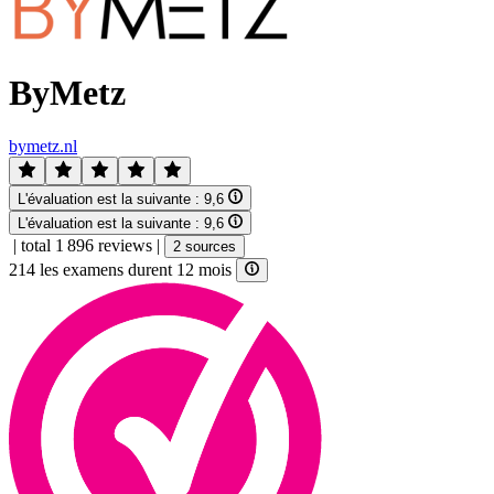
ByMetz
bymetz.nl
L'évaluation est la suivante :
9,6
L'évaluation est la suivante :
9,6
|
total 1 896 reviews
|
2 sources
214 les examens durent 12 mois