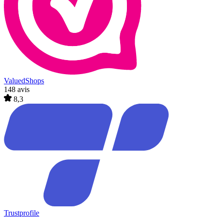
ValuedShops
148 avis
8,3
Trustprofile