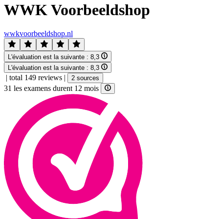
WWK Voorbeeldshop
wwkvoorbeeldshop.nl
L'évaluation est la suivante :
8,3
L'évaluation est la suivante :
8,3
|
total 149 reviews
|
2 sources
31 les examens durent 12 mois