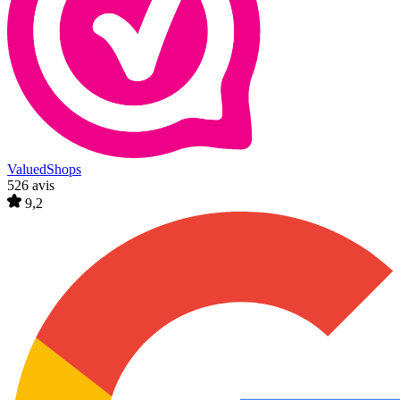
ValuedShops
526 avis
9,2