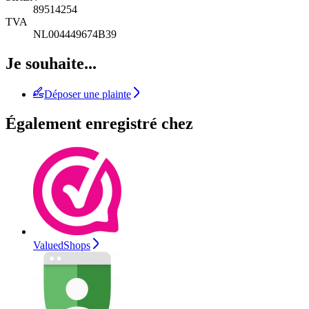
89514254
TVA
NL004449674B39
Je souhaite...
Déposer une plainte
Également enregistré chez
ValuedShops