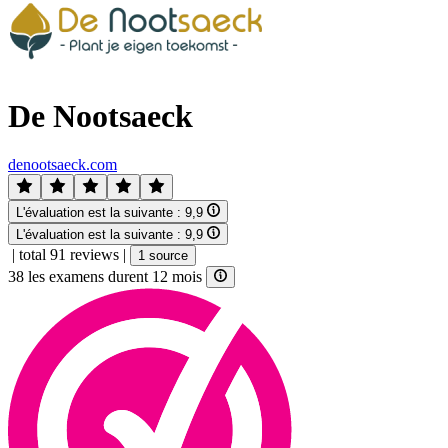
De Nootsaeck
denootsaeck.com
L'évaluation est la suivante :
9,9
L'évaluation est la suivante :
9,9
|
total 91 reviews
|
1 source
38 les examens durent 12 mois