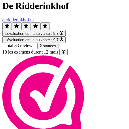
De Ridderinkhof
deridderinkhof.nl
L'évaluation est la suivante :
9,7
L'évaluation est la suivante :
9,7
|
total 83 reviews
|
2 sources
18 les examens durent 12 mois