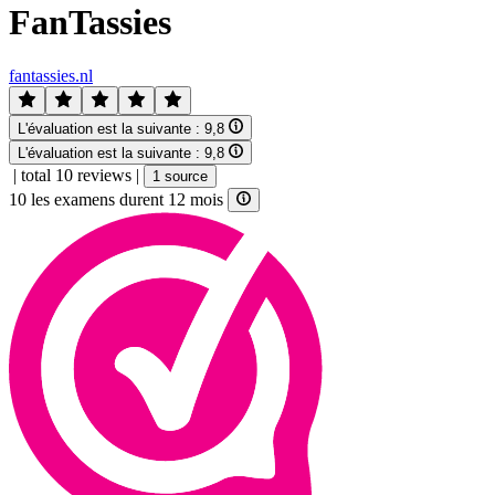
FanTassies
fantassies.nl
L'évaluation est la suivante :
9,8
L'évaluation est la suivante :
9,8
|
total 10 reviews
|
1 source
10 les examens durent 12 mois