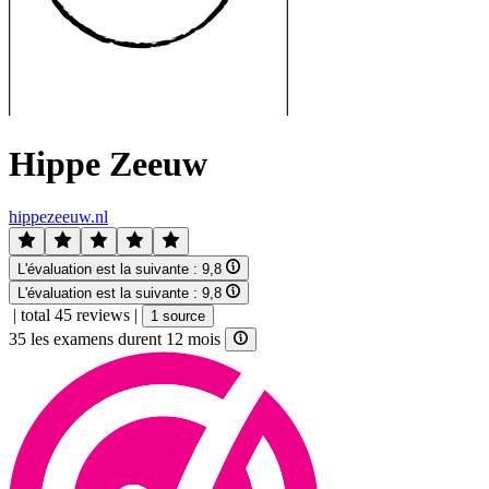
Hippe Zeeuw
hippezeeuw.nl
L'évaluation est la suivante :
9,8
L'évaluation est la suivante :
9,8
|
total 45 reviews
|
1 source
35 les examens durent 12 mois