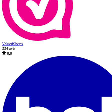
ValuedShops
334 avis
9,9