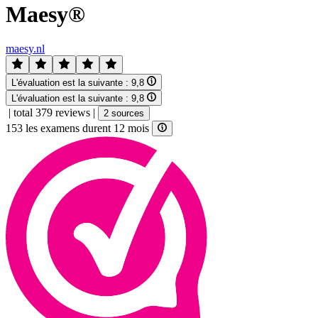
Maesy®
maesy.nl
L'évaluation est la suivante :
9,8
L'évaluation est la suivante :
9,8
|
total 379 reviews
|
2 sources
153 les examens durent 12 mois