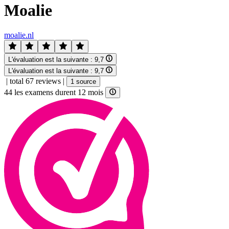
Moalie
moalie.nl
L'évaluation est la suivante :
9,7
L'évaluation est la suivante :
9,7
|
total 67 reviews
|
1 source
44 les examens durent 12 mois