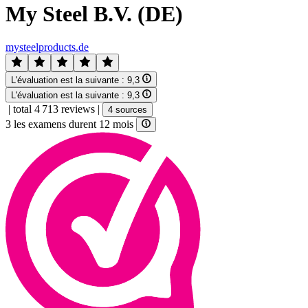
My Steel B.V. (DE)
mysteelproducts.de
L'évaluation est la suivante :
9,3
L'évaluation est la suivante :
9,3
|
total 4 713 reviews
|
4 sources
3 les examens durent 12 mois