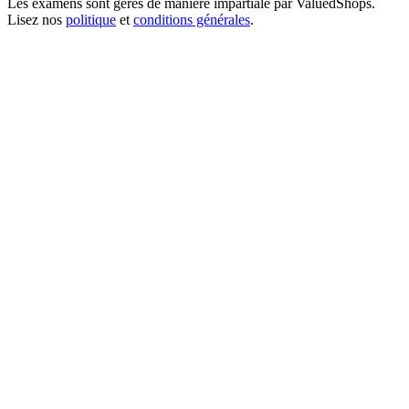
Les examens sont gérés de manière impartiale par
ValuedShops
.
Lisez nos
politique
et
conditions générales
.