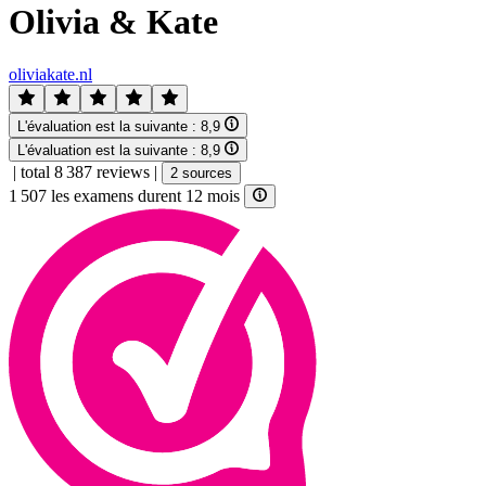
Olivia & Kate
oliviakate.nl
L'évaluation est la suivante :
8,9
L'évaluation est la suivante :
8,9
|
total 8 387 reviews
|
2 sources
1 507 les examens durent 12 mois