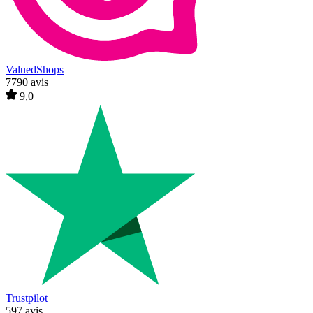
ValuedShops
7790 avis
9,0
Trustpilot
597 avis