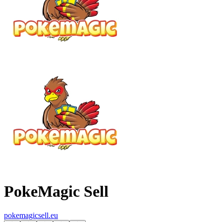
PokeMagic Sell
pokemagicsell.eu