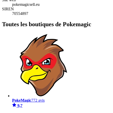
pokemagicsell.eu
SIREN
70554897
Toutes les boutiques de Pokemagic
PokeMagic
772 avis
9,7