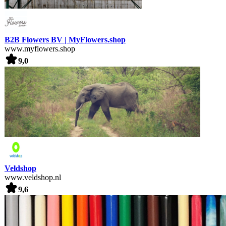
B2B Flowers BV | MyFlowers.shop
www.myflowers.shop
9,0
Veldshop
www.veldshop.nl
9,6