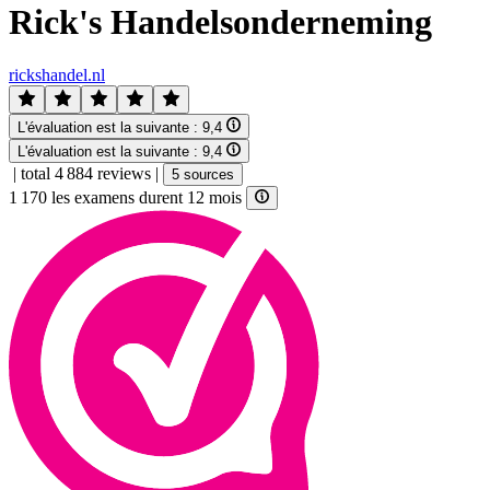
Rick's Handelsonderneming
rickshandel.nl
L'évaluation est la suivante :
9,4
L'évaluation est la suivante :
9,4
|
total 4 884 reviews
|
5 sources
1 170 les examens durent 12 mois