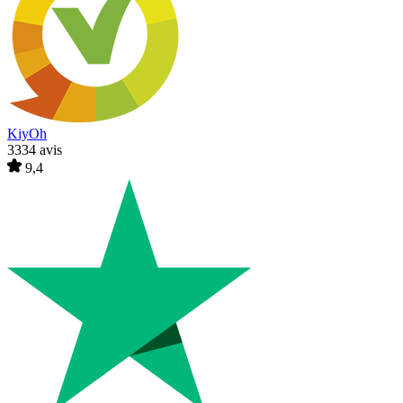
KiyOh
3334 avis
9,4