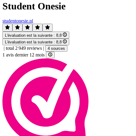
Student Onesie
studentonesie.nl
L'évaluation est la suivante :
8,8
L'évaluation est la suivante :
8,8
|
total 2 949 reviews
|
4 sources
1 avis dernier 12 mois