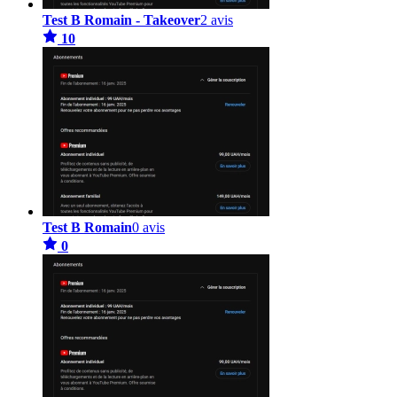
Test B Romain - Takeover
2 avis
10
Test B Romain
0 avis
0