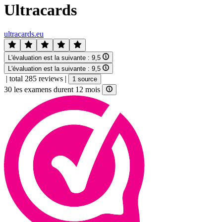
Ultracards
ultracards.eu
L'évaluation est la suivante :
9,5
L'évaluation est la suivante :
9,5
|
total 285 reviews
|
1 source
30 les examens durent 12 mois