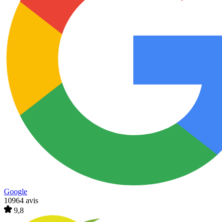
Google
10964 avis
9,8