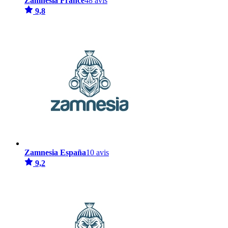
Zamnesia France
48 avis
9,8
Zamnesia España
10 avis
9,2