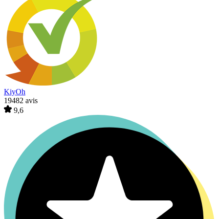
KiyOh
19482 avis
9,6