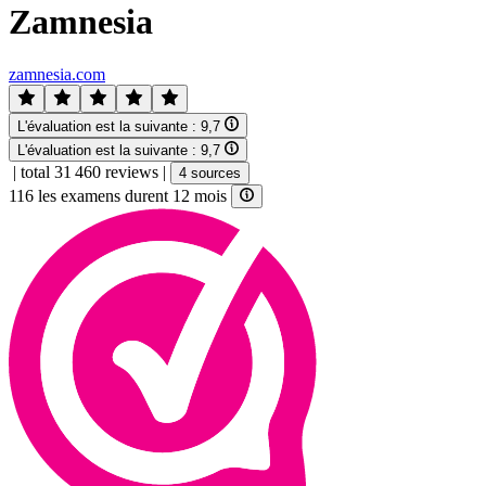
Zamnesia
zamnesia.com
L'évaluation est la suivante :
9,7
L'évaluation est la suivante :
9,7
|
total 31 460 reviews
|
4 sources
116 les examens durent 12 mois