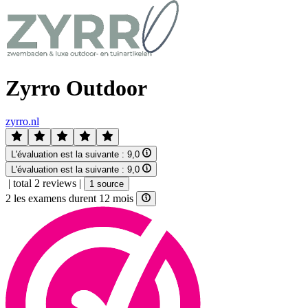
Zyrro Outdoor
zyrro.nl
L'évaluation est la suivante :
9,0
L'évaluation est la suivante :
9,0
|
total 2 reviews
|
1 source
2 les examens durent 12 mois