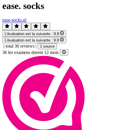
ease. socks
ease-socks.nl
L'évaluation est la suivante :
9,9
L'évaluation est la suivante :
9,9
|
total 36 reviews
|
1 source
36 les examens durent 12 mois