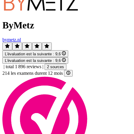
ByMetz
bymetz.nl
L'évaluation est la suivante :
9,6
L'évaluation est la suivante :
9,6
|
total 1 896 reviews
|
2 sources
214 les examens durent 12 mois